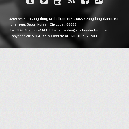
G269 6F, Samsung-dong Michellran 107. #602, Yeongdong-daero, Ga
ngnam-gu, Seoul, Korea | Zip code : 06083
Tel : 82-010-3748-2393
|
E-mail. sales@austin-electric.co.kr
Copyright 2015 ©
Austin Electric
ALL RIGHT RESERVED.