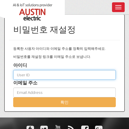
T
o
g
g
비밀번호 재설정
l
e
n
등록한 사용자 아이디와 이메일 주소를 정확히 입력해주세요.
a
비밀번호를 재설정 링크를 이메일 주소로 보냅니다.
v
i
아이디
g
a
이메일 주소
t
i
o
확인
n